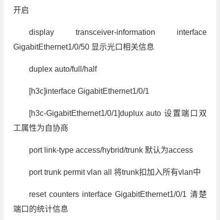
开启
display transceiver-information interface
GigabitEthernet1/0/50 显示光口相关信息
duplex auto/full/half
[h3c]interface GigabitEthernet1/0/1
[h3c-GigabitEthernet1/0/1]duplux auto 设置端口双
工属性为自协商
port link-type access/hybrid/trunk 默认为access
port trunk permit vlan all 将trunk扣加入所有vlan中
reset counters interface GigabitEthernet1/0/1 清楚
端口的统计信息