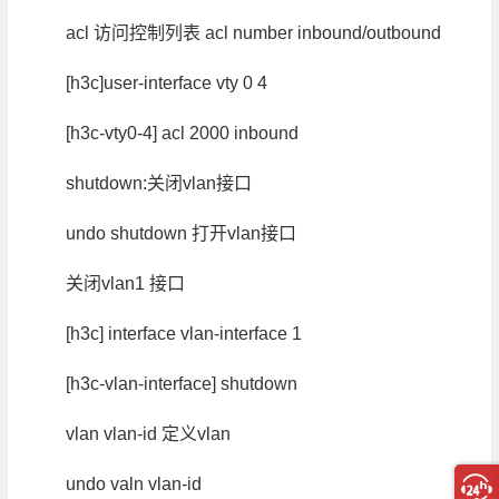
acl 访问控制列表 acl number inbound/outbound
[h3c]user-interface vty 0 4
[h3c-vty0-4] acl 2000 inbound
shutdown:关闭vlan接口
undo shutdown 打开vlan接口
关闭vlan1 接口
[h3c] interface vlan-interface 1
[h3c-vlan-interface] shutdown
vlan vlan-id 定义vlan
undo valn vlan-id