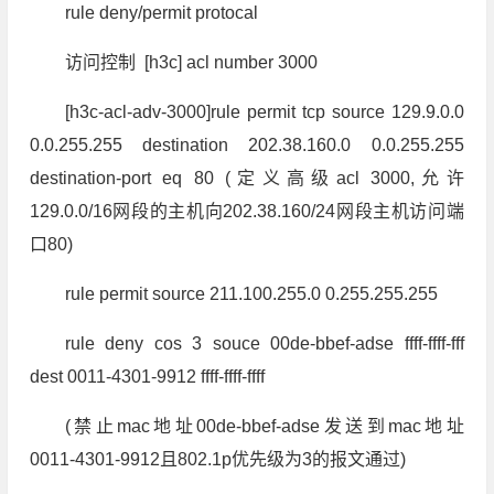
rule deny/permit protocal
访问控制 [h3c] acl number 3000
[h3c-acl-adv-3000]rule permit tcp source 129.9.0.0
0.0.255.255 destination 202.38.160.0 0.0.255.255
destination-port eq 80 (定义高级acl 3000,允许
129.0.0/16网段的主机向202.38.160/24网段主机访问端
口80)
rule permit source 211.100.255.0 0.255.255.255
rule deny cos 3 souce 00de-bbef-adse ffff-ffff-fff
dest 0011-4301-9912 ffff-ffff-ffff
(禁止mac地址00de-bbef-adse发送到mac地址
0011-4301-9912且802.1p优先级为3的报文通过)