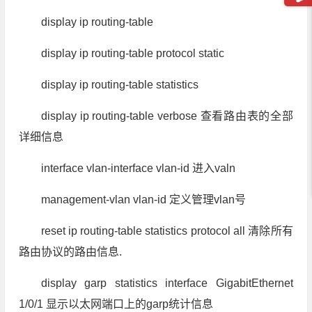
display ip routing-table
display ip routing-table protocol static
display ip routing-table statistics
display ip routing-table verbose 查看路由表的全部
详细信息
interface vlan-interface vlan-id 进入valn
management-vlan vlan-id 定义管理vlan号
reset ip routing-table statistics protocol all 清除所有
路由协议的路由信息.
display garp statistics interface GigabitEthernet
1/0/1 显示以太网端口上的garp统计信息