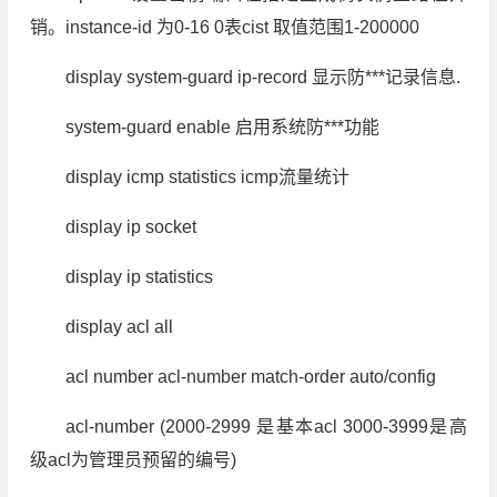
销。instance-id 为0-16 0表cist 取值范围1-200000
display system-guard ip-record 显示防***记录信息.
system-guard enable 启用系统防***功能
display icmp statistics icmp流量统计
display ip socket
display ip statistics
display acl all
acl number acl-number match-order auto/config
acl-number (2000-2999 是基本acl 3000-3999是高
级acl为管理员预留的编号)